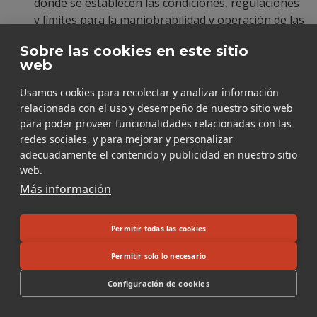
donde se establecen las condiciones, regulaciones
y límites para la maniobrabilidad y operación de las
naves en las instalaciones portuarias en su
Sobre las cookies en este sitio
jurisdicción.
web
Usamos cookies para recolectar y analizar información
S
relacionada con el uso y desempeño de nuestro sitio web
para poder proveer funcionalidades relacionadas con las
redes sociales, y para mejorar y personalizar
Semirremolques
adecuadamente el contenido y publicidad en nuestro sitio
Vehículo diseñado para ser acoplado a un tractor
web.
de semiremolques de manera de transferir a este
Más información
parte substancial de su peso total.
Permitir todas las cookies
Sitio de atraque
Permitir solo lo necesario
Es el lugar designado en una Instalación Portuaria
Configuración de cookies
para atracar o amarrar una embarcación, es decir,
inmovilizarla haciendo uso de los cabos,